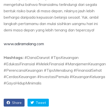
mengetahui bahwa finansialmu terlindungi dari segala
bentuk risiko buruk di masa depan, nilainya jauh lebih
berharga daripada kepuasan belanja sesaat. Yuk, ambil
langkah pertamamu dan mulai sisihkan uangmu hari ini
demi masa depan yang lebih tenang dan tepercaya!
www.adiramalang.com
Hashtags:
#DanaDarurat #TipsKeuangan
#EdukasiFinansial #MelekFinansial #ManajemenKeuangan
#PerencanaKeuangan #TipsMenabung #FinansialSehat
#CerdasKeuangan #InvestasiPemula #KeuanganKeluarga
#GayaHidupMinimalis
Share
Tweet